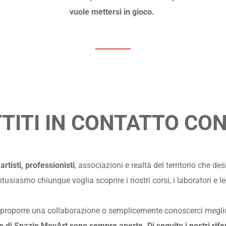
vuole mettersi in gioco. 
TITI IN CONTATTO CON
rtisti, professionisti
, associazioni e realtà del territorio che de
siasmo chiunque voglia scoprire i nostri corsi, i laboratori e le 
 proporre una collaborazione o semplicemente conoscerci meglio, 
te di Spazio MovArt sono sempre aperte. Di seguito i nostri rife