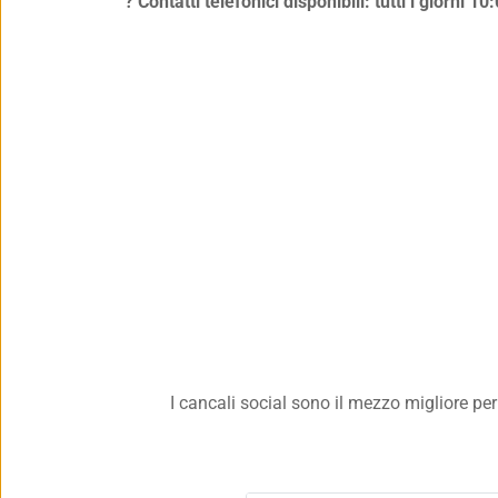
? Contatti telefonici disponibili: 
tutti i giorni 1
I cancali social sono il mezzo migliore per